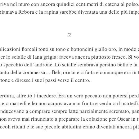
iva nel muro con ancora quindici centimetri di catena al polso. 
iamava Rebora e la rapina sarebbe diventata una delle più import
2
icazioni floreali tono su tono e bottoncini giallo oro, in modo c
r lo scialle di lana grigia: faceva ancora piuttosto fresco. Si vo
lo specchio dell’androne. Lo scialle sembrava persino bello e la
anto della commessa… Beh, ormai era fatta e comunque era in tin
tone e diresse i suoi passi verso il centro.
erdura, affrettò l’incedere. Era un vero peccato non potersi perde
a era martedì e lei non acquistava mai frutta e verdura il martedì
a inducevano a comprare sempre latte parzialmente scremato, pan
on aveva mai rinunciato a preparare la colazione per Oscar in tu
ccoli rituali e le sue piccole abitudini erano diventati ancora p