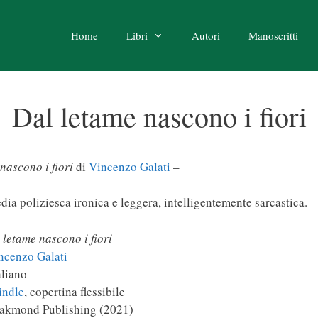
Home
Libri
Autori
Manoscritti
Dal letame nascono i fiori
nascono i fiori
di
Vincenzo Galati
–
a poliziesca ironica e leggera, intelligentemente sarcastica.
 letame nascono i fiori
ncenzo Galati
liano
indle
, copertina flessibile
kmond Publishing (2021)