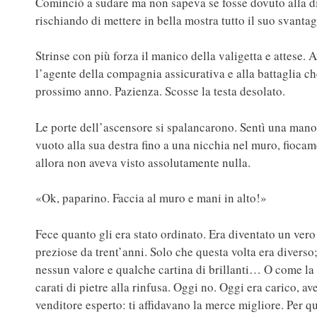
Cominciò a sudare ma non sapeva se fosse dovuto alla dig
rischiando di mettere in bella mostra tutto il suo svant
Strinse con più forza il manico della valigetta e attese. 
l’agente della compagnia assicurativa e alla battaglia c
prossimo anno. Pazienza. Scosse la testa desolato.
Le porte dell’ascensore si spalancarono. Sentì una mano 
vuoto alla sua destra fino a una nicchia nel muro, fioca
allora non aveva visto assolutamente nulla.
«Ok, paparino. Faccia al muro e mani in alto!»
Fece quanto gli era stato ordinato. Era diventato un vero
preziose da trent’anni. Solo che questa volta era diverso
nessun valore e qualche cartina di brillanti… O come la pr
carati di pietre alla rinfusa. Oggi no. Oggi era carico, 
venditore esperto: ti affidavano la merce migliore. Per 