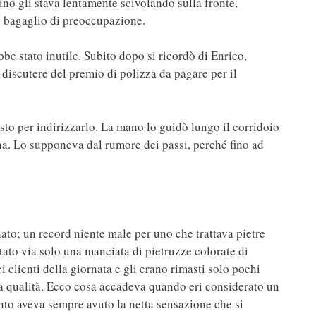
ino gli stava lentamente scivolando sulla fronte,
le bagaglio di preoccupazione.
bbe stato inutile. Subito dopo si ricordò di Enrico,
discutere del premio di polizza da pagare per il
sto per indirizzarlo. La mano lo guidò lungo il corridoio
ona. Lo supponeva dal rumore dei passi, perché fino ad
nato; un record niente male per uno che trattava pietre
tato via solo una manciata di pietruzze colorate di
i clienti della giornata e gli erano rimasti solo pochi
ima qualità. Ecco cosa accadeva quando eri considerato un
nto aveva sempre avuto la netta sensazione che si