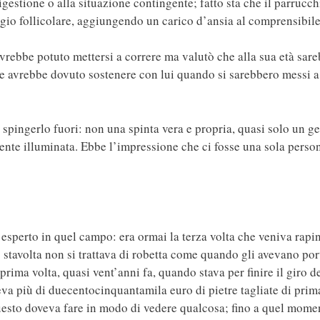
estione o alla situazione contingente; fatto sta che il parrucch
aggio follicolare, aggiungendo un carico d’ansia al comprensibi
Avrebbe potuto mettersi a correre ma valutò che alla sua età sare
he avrebbe dovuto sostenere con lui quando si sarebbero messi a 
spingerlo fuori: non una spinta vera e propria, quasi solo un ge
mente illuminata. Ebbe l’impressione che ci fosse una sola pers
 esperto in quel campo: era ormai la terza volta che veniva rapi
; stavolta non si trattava di robetta come quando gli avevano por
ima volta, quasi vent’anni fa, quando stava per finire il giro de
aveva più di duecentocinquantamila euro di pietre tagliate di pr
questo doveva fare in modo di vedere qualcosa; fino a quel mome