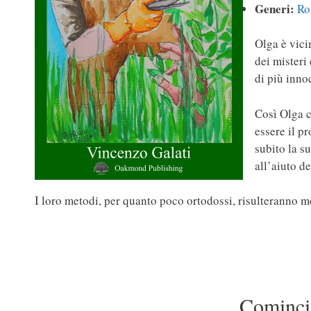
Generi:
Ro
Olga è vici
dei misteri
di più inno
Così Olga c
essere il p
subito la s
all’aiuto d
I loro metodi, per quanto poco ortodossi, risulteranno mo
Comincia