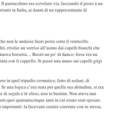
Il parrucchino era scivolato via, lasciando il posto a un
anti in Italia, ai danni di un rappresentante di
he non le andasse fuori posto sotto il venticello
ltò, rivolse un sorriso all’uomo dai capelli bianchi che
 nuova borsetta… Ruotò un po’ di fianco: forse era un
ta con il cappello. Si passò una mano sui capelli grigi
re in quel tripudio cromatico, fatto di sedani, di
. Se una logica c’era stata per quella sua abitudine, si era
e di segale e tè sfuso, non in bustine. Non aveva mai
tti quei quarantacinque anni in cui erano stati sposati.
iù importanti: la facevano sentire coerente con se stessa,