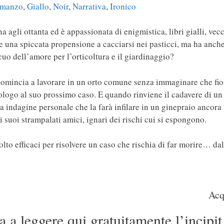
manzo
,
Giallo
,
Noir
,
Narrativa
,
Ironico
na agli ottanta ed è appassionata di enigmistica, libri gialli, vec
 e una spiccata propensione a cacciarsi nei pasticci, ma ha anche
cuo dell’amore per l’orticoltura e il giardinaggio?
omincia a lavorare in un orto comune senza immaginare che fior
rologo al suo prossimo caso. E quando rinviene il cadavere di un
ua indagine personale che la farà infilare in un ginepraio ancora p
ei suoi strampalati amici, ignari dei rischi cui si espongono.
lto efficaci per risolvere un caso che rischia di far morire… dall
Acq
 a leggere qui gratuitamente l’incipit 