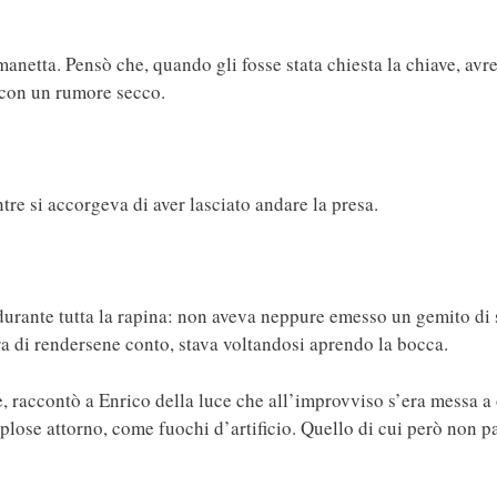
manetta. Pensò che, quando gli fosse stata chiesta la chiave, avr
i con un rumore secco.
tre si accorgeva di aver lasciato andare la presa.
durante tutta la rapina: non aveva neppure emesso un gemito di
ra di rendersene conto, stava voltandosi aprendo la bocca.
 raccontò a Enrico della luce che all’improvviso s’era messa a 
splose attorno, come fuochi d’artificio. Quello di cui però non p