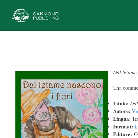
Vai
al
contenuto
Dal letame 
Una commedi
Titolo:
Dal
Autore:
Vi
Lingua:
Ita
Formati:
k
Editore:
Oa