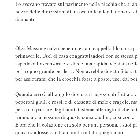
Lo avevano trovato sul pavimento nella nicchia che si apr
bozzo delle dimensioni di un ovetto Kinder. L’uomo si ch
diamanti.
Olga Massone calzò bene in testa il cappello blu con appl
primaverile. Uscì di casa congratulandosi con se stessa pe
aspettava l’ascensore e si diede una rapida occhiata nel
po’ troppo grande per lei… Non avrebbe dovuto fidarsi t
per assicurarsi che la crocchia fosse a posto, uscì dal por
Quando arrivò all’angolo dov’era il negozio di frutta e v
peperoni gialli e rossi, e di cassette di mele e fragole, m
persa col passare degli anni, insieme alle ragioni che l
rinunciato a nessuna di queste consuetudini, così come n
E ora che la colazione era solo per una persona, i suoi pi
quasi non fosse cambiato nulla in tutti quegli anni.