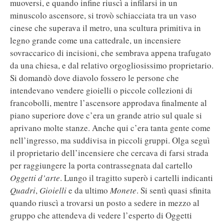
muoversi, e quando infine riuscì a infilarsi in un
minuscolo ascensore, si trovò schiacciata tra un vaso
cinese che superava il metro, una scultura primitiva in
legno grande come una cattedrale, un incensiere
sovraccarico di incisioni, che sembrava appena trafugato
da una chiesa, e dal relativo orgogliosissimo proprietario.
Si domandò dove diavolo fossero le persone che
intendevano vendere gioielli o piccole collezioni di
francobolli, mentre l’ascensore approdava finalmente al
piano superiore dove c’era un grande atrio sul quale si
aprivano molte stanze. Anche qui c’era tanta gente come
nell’ingresso, ma suddivisa in piccoli gruppi. Olga seguì
il proprietario dell’incensiere che cercava di farsi strada
per raggiungere la porta contrassegnata dal cartello
Oggetti d’arte
. Lungo il tragitto superò i cartelli indicanti
Quadri
,
Gioielli
e da ultimo
Monete
. Si sentì quasi sfinita
quando riuscì a trovarsi un posto a sedere in mezzo al
gruppo che attendeva di vedere l’esperto di Oggetti