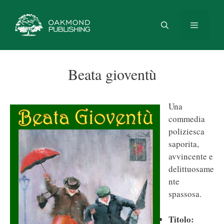
Vai
al
contenuto
Menu
Beata gioventù
Una
commedia
poliziesca
saporita,
avvincente e
delittuosame
nte
spassosa.
Titolo: