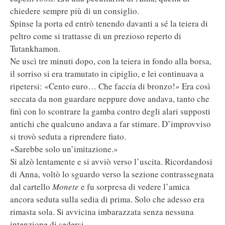
chiedere sempre più di un consiglio.
Spinse la porta ed entrò tenendo davanti a sé la teiera di
peltro come si trattasse di un prezioso reperto di
Tutankhamon.
Ne uscì tre minuti dopo, con la teiera in fondo alla borsa,
il sorriso si era tramutato in cipiglio, e lei continuava a
ripetersi: «Cento euro… Che faccia di bronzo!» Era così
seccata da non guardare neppure dove andava, tanto che
finì con lo scontrare la gamba contro degli alari supposti
antichi che qualcuno andava a far stimare. D’improvviso
si trovò seduta a riprendere fiato.
«Sarebbe solo un’imitazione.»
Si alzò lentamente e si avviò verso l’uscita. Ricordandosi
di Anna, voltò lo sguardo verso la sezione contrassegnata
dal cartello
Monete
e fu sorpresa di vedere l’amica
ancora seduta sulla sedia di prima. Solo che adesso era
rimasta sola. Si avvicina imbarazzata senza nessuna
intenzione di sedersi.