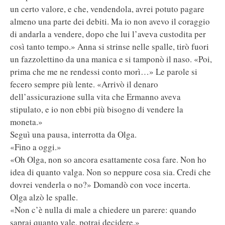
un certo valore, e che, vendendola, avrei potuto pagare
almeno una parte dei debiti. Ma io non avevo il coraggio
di andarla a vendere, dopo che lui l’aveva custodita per
così tanto tempo.» Anna si strinse nelle spalle, tirò fuori
un fazzolettino da una manica e si tamponò il naso. «Poi,
prima che me ne rendessi conto morì…» Le parole si
fecero sempre più lente. «Arrivò il denaro
dell’assicurazione sulla vita che Ermanno aveva
stipulato, e io non ebbi più bisogno di vendere la
moneta.»
Seguì una pausa, interrotta da Olga.
«Fino a oggi.»
«Oh Olga, non so ancora esattamente cosa fare. Non ho
idea di quanto valga. Non so neppure cosa sia. Credi che
dovrei venderla o no?» Domandò con voce incerta.
Olga alzò le spalle.
«Non c’è nulla di male a chiedere un parere: quando
saprai quanto vale, potrai decidere.»