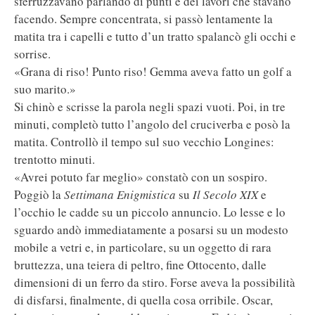
sferruzzavano parlando di punti e dei lavori che stavano
facendo. Sempre concentrata, si passò lentamente la
matita tra i capelli e tutto d’un tratto spalancò gli occhi e
sorrise.
«Grana di riso! Punto riso! Gemma aveva fatto un golf a
suo marito.»
Si chinò e scrisse la parola negli spazi vuoti. Poi, in tre
minuti, completò tutto l’angolo del cruciverba e posò la
matita. Controllò il tempo sul suo vecchio Longines:
trentotto minuti.
«Avrei potuto far meglio» constatò con un sospiro.
Poggiò la
Settimana Enigmistica
su
Il Secolo XIX
e
l’occhio le cadde su un piccolo annuncio. Lo lesse e lo
sguardo andò immediatamente a posarsi su un modesto
mobile a vetri e, in particolare, su un oggetto di rara
bruttezza, una teiera di peltro, fine Ottocento, dalle
dimensioni di un ferro da stiro. Forse aveva la possibilità
di disfarsi, finalmente, di quella cosa orribile. Oscar,