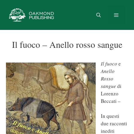
Vai
al
contenuto
Menu
Il fuoco – Anello rosso sangue
Il fuoco
e
Anello
Rosso
sangue
di
Lorenzo
Beccati –
In questi
due racconti
inediti