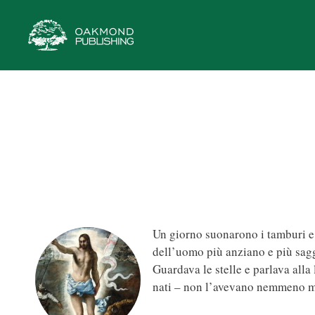
Vai
al
contenuto
Un giorno suonarono i tamburi e t
dell’uomo più anziano e più sagg
Guardava le stelle e parlava alla
nati – non l’avevano nemmeno mai