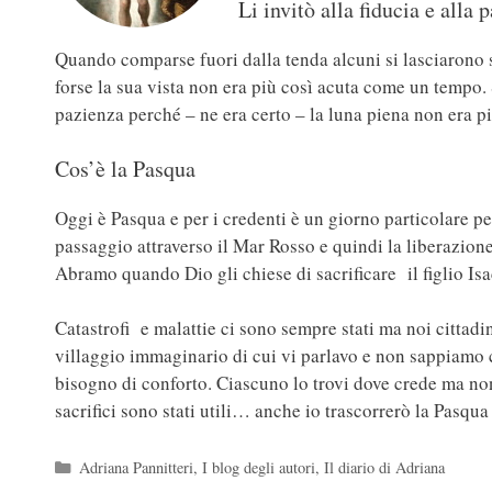
Li invitò alla fiducia e alla 
Quando comparse fuori dalla tenda alcuni si lasciarono
forse la sua vista non era più così acuta come un tempo. 
pazienza perché – ne era certo – la luna piena non era più
Cos’è la Pasqua
Oggi è Pasqua e per i credenti è un giorno particolare pe
passaggio attraverso il Mar Rosso e quindi la liberazione
Abramo quando Dio gli chiese di sacrificare il figlio Is
Catastrofi e malattie ci sono sempre stati ma noi cittadi
villaggio immaginario di cui vi parlavo e non sappiamo c
bisogno di conforto. Ciascuno lo trovi dove crede ma no
sacrifici sono stati utili… anche io trascorrerò la Pasqua
Categorie
Adriana Pannitteri
,
I blog degli autori
,
Il diario di Adriana