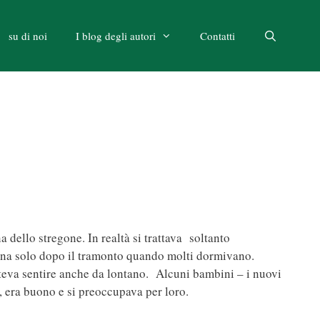
su di noi
I blog degli autori
Contatti
 dello stregone. In realtà si trattava soltanto
anna solo dopo il tramonto quando molti dormivano.
poteva sentire anche da lontano. Alcuni bambini – i nuovi
 era buono e si preoccupava per loro.