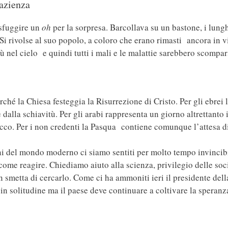
pazienza
 sfuggire un
oh
per la sorpresa. Barcollava su un bastone, i lungh
Si rivolse al suo popolo, a coloro che erano rimasti ancora in vit
 nel cielo e quindi tutti i mali e le malattie sarebbero scomparsi
rché la Chiesa festeggia la Risurrezione di Cristo. Per gli ebrei 
 dalla schiavitù. Per gli arabi rappresenta un giorno altrettanto
acco. Per i non credenti la Pasqua contiene comunque l’attesa d
ni del mondo moderno ci siamo sentiti per molto tempo invincibil
ome reagire. Chiediamo aiuto alla scienza, privilegio delle soc
n smetta di cercarlo. Come ci ha ammoniti ieri il presidente de
 in solitudine ma il paese deve continuare a coltivare la speranza