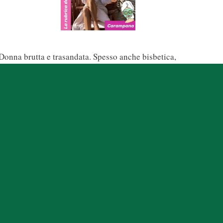
Donna brutta e trasandata. Spesso anche bisbetica,
volgarotta e non più giovane. È una parola che viene dal
XIV secolo …
Leggi tutto
La parola desueta: Tanghero