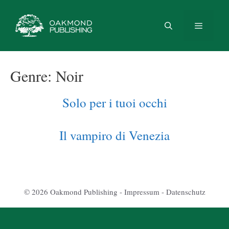
Vai
al
contenuto
Menu
Genre:
Noir
Solo per i tuoi occhi
Il vampiro di Venezia
© 2026 Oakmond Publishing -
Impressum
-
Datenschutz