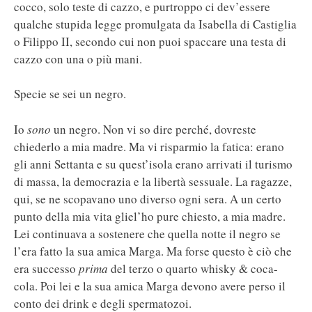
cocco, solo teste di cazzo, e purtroppo ci dev’essere
qualche stupida legge promulgata da Isabella di Castiglia
o Filippo II, secondo cui non puoi spaccare una testa di
cazzo con una o più mani.
Specie se sei un negro.
Io
sono
un negro. Non vi so dire perché, dovreste
chiederlo a mia madre. Ma vi risparmio la fatica: erano
gli anni Settanta e su quest’isola erano arrivati il turismo
di massa, la democrazia e la libertà sessuale. La ragazze,
qui, se ne scopavano uno diverso ogni sera. A un certo
punto della mia vita gliel’ho pure chiesto, a mia madre.
Lei continuava a sostenere che quella notte il negro se
l’era fatto la sua amica Marga. Ma forse questo è ciò che
era successo
prima
del terzo o quarto whisky & coca-
cola. Poi lei e la sua amica Marga devono avere perso il
conto dei drink e degli spermatozoi.