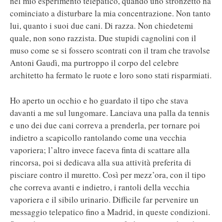
nel mio esperimento telepatico, quando uno stronzetto ha
cominciato a disturbare la mia concentrazione. Non tanto
lui, quanto i suoi due cani. Di razza. Non chiedetemi
quale, non sono razzista. Due stupidi cagnolini con il
muso come se si fossero scontrati con il tram che travolse
Antoni Gaudì, ma purtroppo il corpo del celebre
architetto ha fermato le ruote e loro sono stati risparmiati.
Ho aperto un occhio e ho guardato il tipo che stava
davanti a me sul lungomare. Lanciava una palla da tennis
e uno dei due cani correva a prenderla, per tornare poi
indietro a scapicollo rantolando come una vecchia
vaporiera; l’altro invece faceva finta di scattare alla
rincorsa, poi si dedicava alla sua attività preferita di
pisciare contro il muretto. Così per mezz’ora, con il tipo
che correva avanti e indietro, i rantoli della vecchia
vaporiera e il sibilo urinario. Difficile far pervenire un
messaggio telepatico fino a Madrid, in queste condizioni.