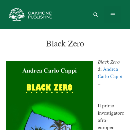
Vai
al
contenuto
Menu
Black Zero
Black Zero
di
Andrea
Carlo Cappi
–
Il primo
investigatore
afro-
europeo