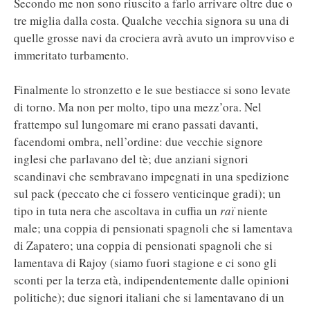
Secondo me non sono riuscito a farlo arrivare oltre due o
tre miglia dalla costa. Qualche vecchia signora su una di
quelle grosse navi da crociera avrà avuto un improvviso e
immeritato turbamento.
Finalmente lo stronzetto e le sue bestiacce si sono levate
di torno. Ma non per molto, tipo una mezz’ora. Nel
frattempo sul lungomare mi erano passati davanti,
facendomi ombra, nell’ordine: due vecchie signore
inglesi che parlavano del tè; due anziani signori
scandinavi che sembravano impegnati in una spedizione
sul pack (peccato che ci fossero venticinque gradi); un
tipo in tuta nera che ascoltava in cuffia un
raï
niente
male; una coppia di pensionati spagnoli che si lamentava
di Zapatero; una coppia di pensionati spagnoli che si
lamentava di Rajoy (siamo fuori stagione e ci sono gli
sconti per la terza età, indipendentemente dalle opinioni
politiche); due signori italiani che si lamentavano di un