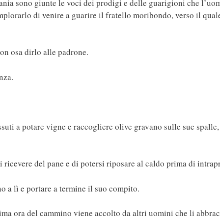
ia sono giunte le voci dei prodigi e delle guarigioni che l’uom
mplorarlo di venire a guarire il fratello moribondo, verso il qual
non osa dirlo alle padrone.
nza.
ssuti a potare vigne e raccogliere olive gravano sulle sue spalle
ricevere del pane e di potersi riposare al caldo prima di intrapr
 a lì e portare a termine il suo compito.
ultima ora del cammino viene accolto da altri uomini che li abbra