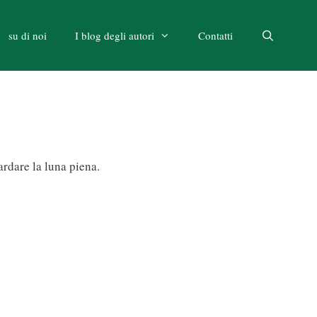
su di noi
I blog degli autori
Contatti
rdare la luna piena.