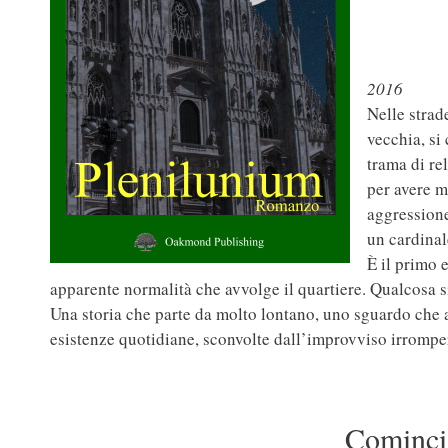
2016
Nelle strad
vecchia, si
trama di re
per avere m
aggressione
un cardina
È il primo 
apparente normalità che avvolge il quartiere. Qualcosa si 
Una storia che parte da molto lontano, uno sguardo che a
esistenze quotidiane, sconvolte dall’improvviso irromper
Comincia