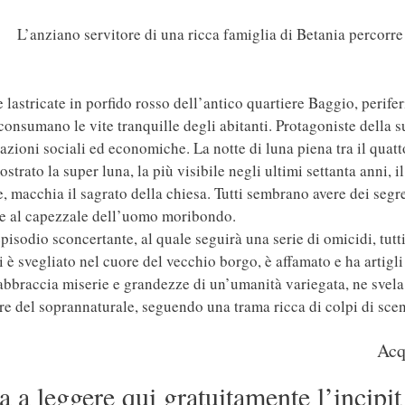
L’anziano servitore di una ricca famiglia di Betania percorre
e lastricate in porfido rosso dell’antico quartiere Baggio, perif
 consumano le vite tranquille degli abitanti. Protagoniste della 
lazioni sociali ed economiche. La notte di luna piena tra il quatt
ostrato la super luna, la più visibile negli ultimi settanta anni,
, macchia il sagrato della chiesa. Tutti sembrano avere dei segre
le al capezzale dell’uomo moribondo.
episodio sconcertante, al quale seguirà una serie di omicidi, tutt
è svegliato nel cuore del vecchio borgo, è affamato e ha artigli a
bbraccia miserie e grandezze di un’umanità variegata, ne svela gl
e del soprannaturale, seguendo una trama ricca di colpi di scena
Acq
 a leggere qui gratuitamente l’incipit 