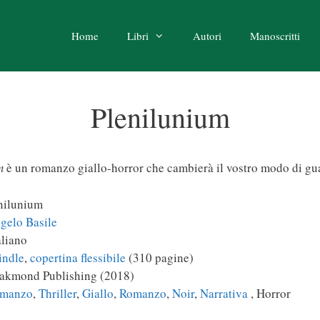
Home
Libri
Autori
Manoscritti
Plenilunium
m
è un romanzo giallo-horror che cambierà il vostro modo di gua
nilunium
gelo Basile
liano
indle
,
copertina flessibile
(310 pagine)
kmond Publishing (2018)
manzo
,
Thriller
,
Giallo
,
Romanzo
,
Noir
,
Narrativa
, Horror