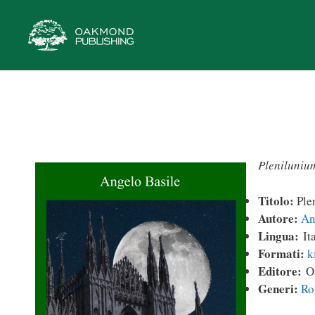
Vai
al
contenuto
Pleniluniu
Titolo:
Ple
Autore:
An
Lingua:
Ita
Formati:
k
Editore:
Oa
Generi:
Ro