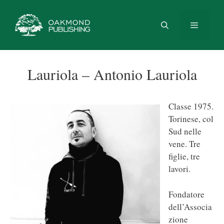
Vai
al
contenuto
Menu
Lauriola – Antonio Lauriola
Classe 1975.
Torinese, col
Sud nelle
vene. Tre
figlie, tre
lavori.
Fondatore
dell’Associa
zione