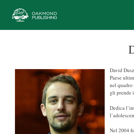
Vai
al
contenuto
D
David Duszy
Paese ultim
nel quadro 
gli prende i
Dedica l’in
l’adolescen
Nel 2004 fo