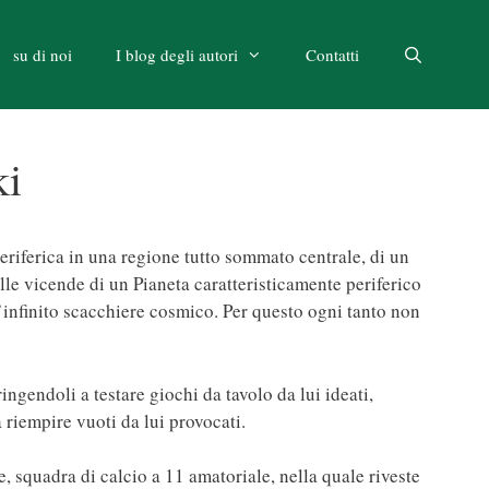
su di noi
I blog degli autori
Contatti
ki
riferica in una regione tutto sommato centrale, di un
le vicende di un Pianeta caratteristicamente periferico
ll’infinito scacchiere cosmico. Per questo ogni tanto non
ingendoli a testare giochi da tavolo da lui ideati,
a riempire vuoti da lui provocati.
, squadra di calcio a 11 amatoriale, nella quale riveste