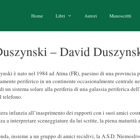
Home
Libri
Autori
Manoscritti
uszynski – David Duszyns
nski è nato nel 1984 ad Atina (FR), paesino di una provincia pe
amente periferico in un continente occasionalmente centrale nel
di un sistema solare alla periferia di una galassia periferica de
l telefono.
tera infanzia all’inasprimento dei rapporti con i suoi amici costr
za a interpretare sceneggiature da lui scritte, la piena maturità 
nda, insieme a un gruppo di amici recidivi, la A.S.D. Niemoslive