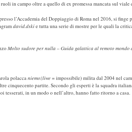
 i ruoli in campo oltre a quello di ex promessa mancata sul viale
resso l’Accademia del Doppiaggio di Roma nel 2016, si finge pit
tagram
david.dski
e tutta una serie di mostre per le quali la crit
anzo
Molto sudore per nulla – Guida galattica al remoto mondo 
arola polacca
niemożliwe
= impossibile) milita dal 2004 nel camp
ltre cinquecento partite. Secondo gli esperti è la squadra italia
oi tesserati, in un modo o nell’altro, hanno fatto ritorno a casa.