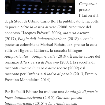
Comparate
presso
l’Università
degli Studi di Urbino Carlo Bo. Ha pubblicato le raccolte
di poesie
Oltre la lastra di vero
(2006, vincitrice del
concorso “Jacques Prévert” 2006),
Materia oscura
(2017),
Elogio dell’indeterminazione
(2018) e, con la
poetessa colombiana Marisol Bohórquez, presso la casa
editrice Higueras Editores, la raccolta bilingue
Antipartículas – Antiparticelle
(2019). È anche autore del
romanzo
Alla ricerca di Nessuno
(2007), la raccolta di
racconti
L’uomo in nero e altre scorie
(2009) e il
racconto per l’infanzia
Il ladro di parole
(2013, Premio
Frontino Montefeltro 2014).
Per Raffaelli Editore ha tradotto una
Antologia di poesia
breve latinoamericana
(2015),
Giovane poesia
latinoamericana
(2015) e
La grande poesia