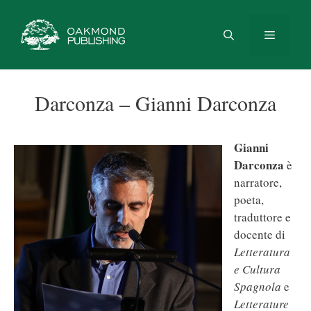
Vai
al
contenuto
Menu
Darconza – Gianni Darconza
Gianni
Darconza
è
narratore,
poeta,
traduttore e
docente di
Letteratura
e Cultura
Spagnola
e
Letterature