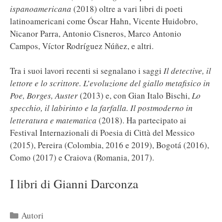
ispanoamericana
(2018) oltre a vari libri di poeti
latinoamericani come Óscar Hahn, Vicente Huidobro,
Nicanor Parra, Antonio Cisneros, Marco Antonio
Campos, Víctor Rodríguez Núñez, e altri.
Tra i suoi lavori recenti si segnalano i saggi
Il detective, il
lettore e lo scrittore. L’evoluzione del giallo metafisico in
Poe, Borges, Auster
(2013) e, con Gian Italo Bischi,
Lo
specchio, il labirinto e la farfalla. Il postmoderno in
letteratura e matematica
(2018). Ha partecipato ai
Festival Internazionali di Poesia di Città del Messico
(2015), Pereira (Colombia, 2016 e 2019), Bogotá (2016),
Como (2017) e Craiova (Romania, 2017).
I libri di Gianni Darconza
Categorie
Autori