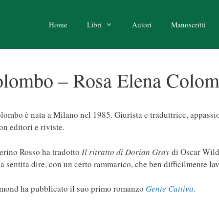
Home
Libri
Autori
Manoscritti
lombo – Rosa Elena Colo
lombo è nata a Milano nel 1985. Giurista e traduttrice, appassion
n editori e riviste.
erino Rosso ha tradotto
Il ritratto di Dorian Gray
di Oscar Wilde
a sentita dire, con un certo rammarico, che ben difficilmente lav
mond ha pubblicato il suo primo romanzo
Gente Cattiva
.