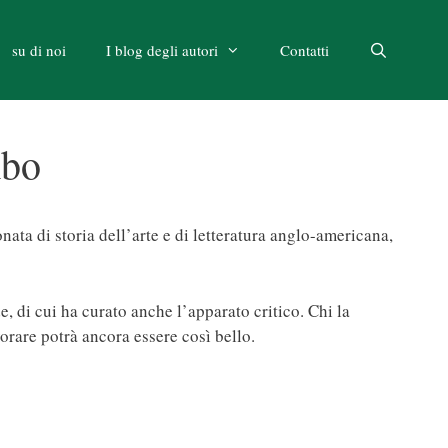
su di noi
I blog degli autori
Contatti
mbo
ata di storia dell’arte e di letteratura anglo-americana,
, di cui ha curato anche l’apparato critico. Chi la
orare potrà ancora essere così bello.