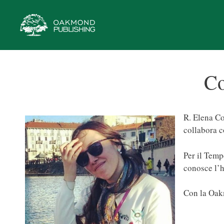
Vai
al
contenuto
Co
R. Elena Co
collabora co
Per il Temp
conosce l’h
Con la Oak