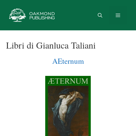
Vai
al
contenuto
Menu
Libri di Gianluca Taliani
AEternum