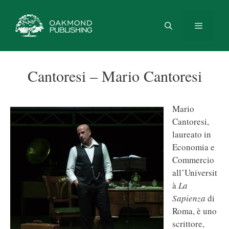
Vai
al
contenuto
Menu
Cantoresi – Mario Cantoresi
Mario
Cantoresi,
laureato in
Economia e
Commercio
all’Universit
à
La
Sapienza
di
Roma, è uno
scrittore,