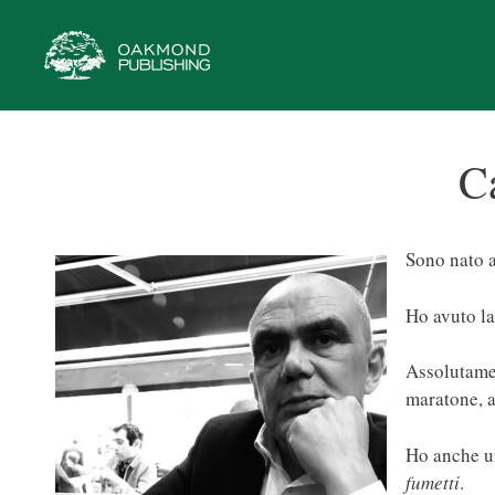
Vai
al
contenuto
C
Sono nato a
Ho avuto la
Assolutame
maratone, a
Ho anche un
fumetti
.